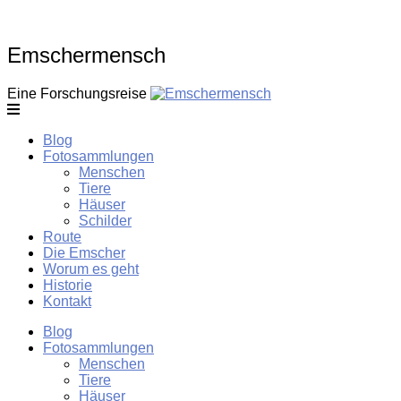
Skip
to
content
Emschermensch
Eine Forschungsreise
Blog
Fotosammlungen
Menschen
Tiere
Häuser
Schilder
Route
Die Emscher
Worum es geht
Historie
Kontakt
Blog
Fotosammlungen
Menschen
Tiere
Häuser