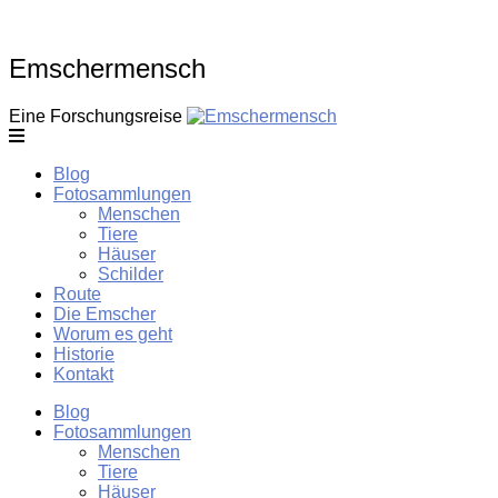
Skip
to
content
Emschermensch
Eine Forschungsreise
Blog
Fotosammlungen
Menschen
Tiere
Häuser
Schilder
Route
Die Emscher
Worum es geht
Historie
Kontakt
Blog
Fotosammlungen
Menschen
Tiere
Häuser