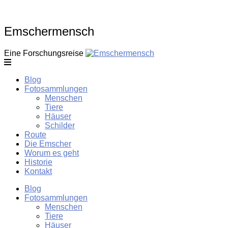
Skip
to
content
Emschermensch
Eine Forschungsreise
Blog
Fotosammlungen
Menschen
Tiere
Häuser
Schilder
Route
Die Emscher
Worum es geht
Historie
Kontakt
Blog
Fotosammlungen
Menschen
Tiere
Häuser