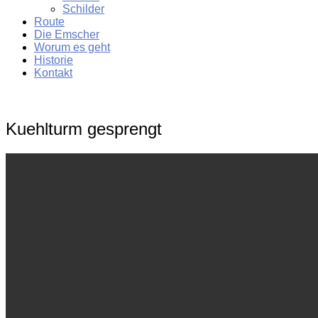
Schilder
Route
Die Emscher
Worum es geht
Historie
Kontakt
Kuehlturm gesprengt