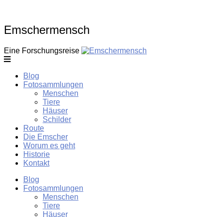
Skip
to
content
Emschermensch
Eine Forschungsreise
Blog
Fotosammlungen
Menschen
Tiere
Häuser
Schilder
Route
Die Emscher
Worum es geht
Historie
Kontakt
Blog
Fotosammlungen
Menschen
Tiere
Häuser