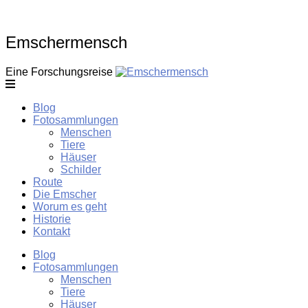
Skip
to
content
Emschermensch
Eine Forschungsreise
Blog
Fotosammlungen
Menschen
Tiere
Häuser
Schilder
Route
Die Emscher
Worum es geht
Historie
Kontakt
Blog
Fotosammlungen
Menschen
Tiere
Häuser