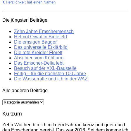
Herzlichkeit hat einen Namen
Die jüngsten Beiträge
Zehn Jahre Emschermensch
Helmut Orwat in Bielefeld
Die emsigen Bagger
Das universelle Erklärbild
Die rote Kreidler Florett
Abschied vom Kühlturm
Das Emscher-Delta lebt
Besuch auf der XXL-Baustelle
Fertig – für die nächsten 100 Jahre
Die Wasserralle und ich in der WAZ
Alle anderen Beiträge
Alle
anderen
Beiträge
Kurzum
Zehn Wochen bin ich mit dem Fahrrad kreuz und quer durch
das Emscherland gereist. Das war 2016. Seitdem komme ich