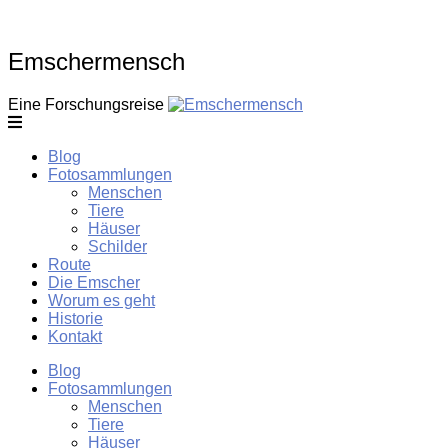
Skip
to
content
Emschermensch
Eine Forschungsreise
Blog
Fotosammlungen
Menschen
Tiere
Häuser
Schilder
Route
Die Emscher
Worum es geht
Historie
Kontakt
Blog
Fotosammlungen
Menschen
Tiere
Häuser