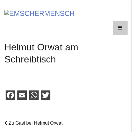
Skip
to
EINE
content
FORSCHUNGSREISE
EMSCHERMENSCH
Helmut Orwat am
Schreibtisch
Facebook
Email
WhatsApp
Twitter
Zu Gast bei Helmut Orwat
Post