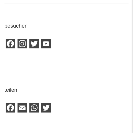
besuchen
Facebook
Instagram
Twitter
YouTube
Channel
teilen
Facebook
Email
WhatsApp
Twitter