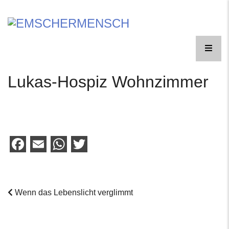
Skip
to
EINE
content
FORSCHUNGSREISE
EMSCHERMENSCH
Lukas-Hospiz Wohnzimmer
Facebook
Email
WhatsApp
Twitter
Wenn das Lebenslicht verglimmt
Post
navigation