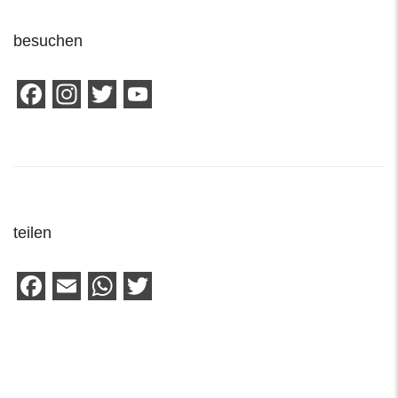
besuchen
Facebook
Instagram
Twitter
YouTube
Channel
teilen
Facebook
Email
WhatsApp
Twitter