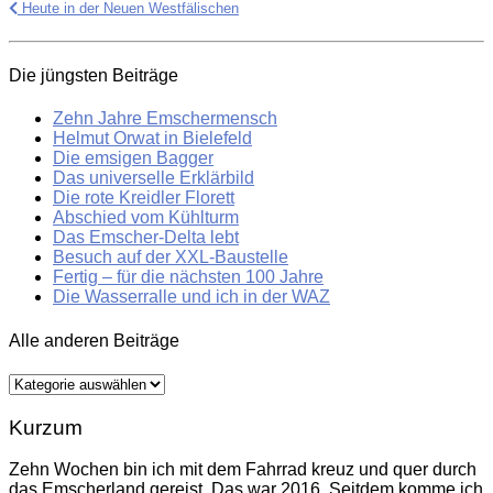
Heute in der Neuen Westfälischen
Die jüngsten Beiträge
Zehn Jahre Emschermensch
Helmut Orwat in Bielefeld
Die emsigen Bagger
Das universelle Erklärbild
Die rote Kreidler Florett
Abschied vom Kühlturm
Das Emscher-Delta lebt
Besuch auf der XXL-Baustelle
Fertig – für die nächsten 100 Jahre
Die Wasserralle und ich in der WAZ
Alle anderen Beiträge
Alle
anderen
Beiträge
Kurzum
Zehn Wochen bin ich mit dem Fahrrad kreuz und quer durch
das Emscherland gereist. Das war 2016. Seitdem komme ich