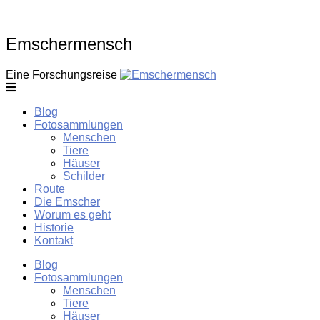
Skip
to
content
Emschermensch
Eine Forschungsreise
Blog
Fotosammlungen
Menschen
Tiere
Häuser
Schilder
Route
Die Emscher
Worum es geht
Historie
Kontakt
Blog
Fotosammlungen
Menschen
Tiere
Häuser