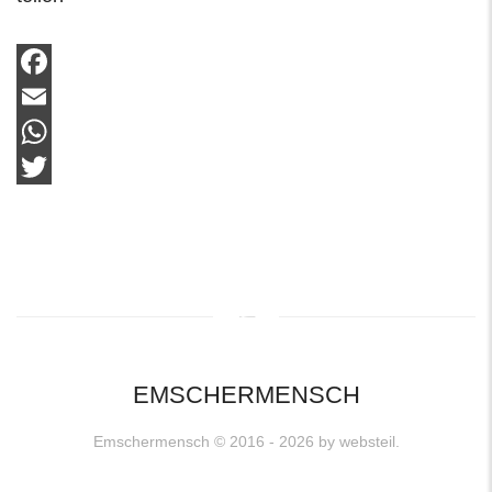
Facebook
Email
WhatsApp
Twitter
EMSCHERMENSCH
Emschermensch © 2016 - 2026 by
websteil.