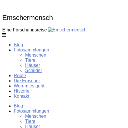
Skip
to
content
Emschermensch
Eine Forschungsreise
Blog
Fotosammlungen
Menschen
Tiere
Häuser
Schilder
Route
Die Emscher
Worum es geht
Historie
Kontakt
Blog
Fotosammlungen
Menschen
Tiere
Häuser