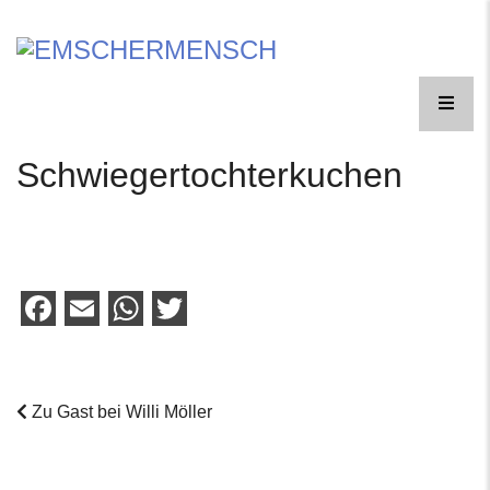
Skip
to
EINE
content
FORSCHUNGSREISE
EMSCHERMENSCH
Schwiegertochterkuchen
Facebook
Email
WhatsApp
Twitter
Zu Gast bei Willi Möller
Post
navigation