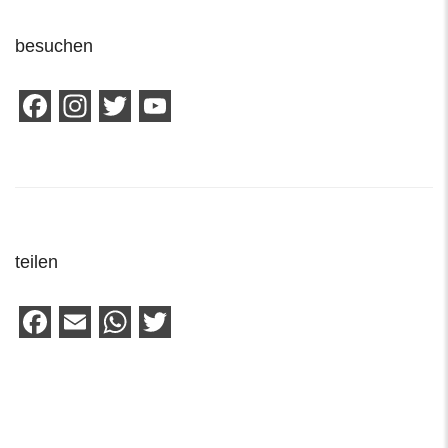
besuchen
Facebook
Instagram
Twitter
YouTube
Channel
teilen
Facebook
Email
WhatsApp
Twitter