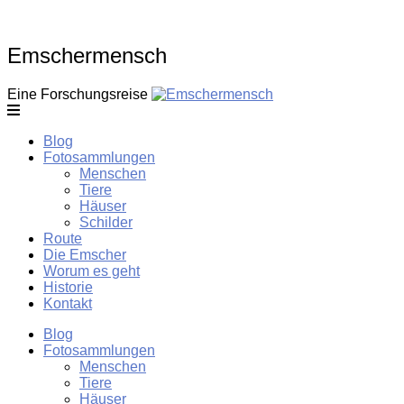
Skip
to
content
Emschermensch
Eine Forschungsreise
Blog
Fotosammlungen
Menschen
Tiere
Häuser
Schilder
Route
Die Emscher
Worum es geht
Historie
Kontakt
Blog
Fotosammlungen
Menschen
Tiere
Häuser