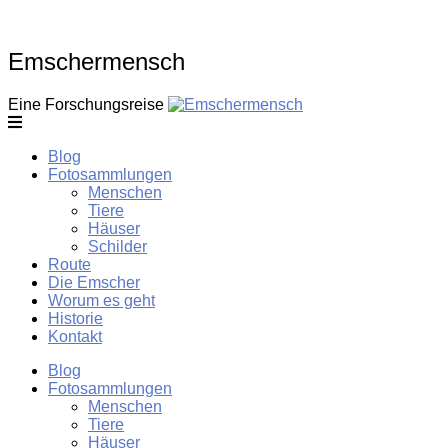
Skip
to
content
Emschermensch
Eine Forschungsreise
Blog
Fotosammlungen
Menschen
Tiere
Häuser
Schilder
Route
Die Emscher
Worum es geht
Historie
Kontakt
Blog
Fotosammlungen
Menschen
Tiere
Häuser