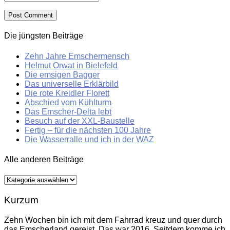
Die jüngsten Beiträge
Zehn Jahre Emschermensch
Helmut Orwat in Bielefeld
Die emsigen Bagger
Das universelle Erklärbild
Die rote Kreidler Florett
Abschied vom Kühlturm
Das Emscher-Delta lebt
Besuch auf der XXL-Baustelle
Fertig – für die nächsten 100 Jahre
Die Wasserralle und ich in der WAZ
Alle anderen Beiträge
Alle
anderen
Beiträge
Kurzum
Zehn Wochen bin ich mit dem Fahrrad kreuz und quer durch
das Emscherland gereist. Das war 2016. Seitdem komme ich