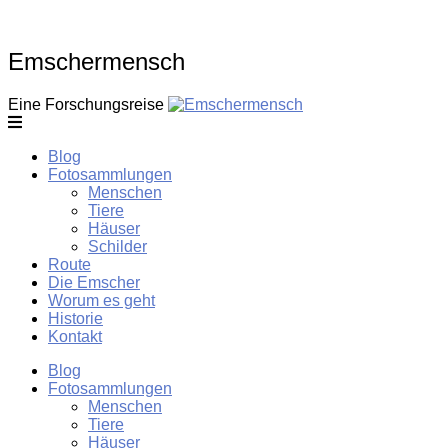
Skip
to
content
Emschermensch
Eine Forschungsreise
Blog
Fotosammlungen
Menschen
Tiere
Häuser
Schilder
Route
Die Emscher
Worum es geht
Historie
Kontakt
Blog
Fotosammlungen
Menschen
Tiere
Häuser