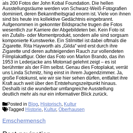
als 200 Fotos der John Kobal Foundation. Die hellen
Ausstellungsräume werden von Schwarz-Weiß-Fotografien
dominiert, deren Bekanntheitsgrad enorm ist. Viele von ihnen
sind bis heute ins kollektive Gedächtnis eingebrannt.
Aufgenommen in gekonnter Bildsprache trugen die Fotos
wesentlich zur Karriere der Abgebildeten bei. Kein Foto ist
ein Zufalls- oder Momentprodukt, sondern alle sind sorgsam
komponierte Kunstwerke. Ein Stilmittel ist dabei oftmals die
Zigarette. Rita Hayworth als „Gilda“ wird erst durch ihre
Zigarette und deren aufsteigenden Rauch zur vollendeten
Filmplakatfigur. Oder das Foto von Marlon Brando, das ihn
1953 in Lederjacke ans Motorrad gelehnt zeigt – es ist
berühmter als der Film selbst. Genau dies Fotoplakat, verrät
uns Linda Schmitz, hing einst in ihrem Jugendzimmer. Ja,
große Fotokunst, wie wir sie hier sehen dürfen, entfaltet ihre
Kraft auch weit über den Entstehungszeitpunkt hinaus.
Deshalb ist die wunderbar umfangreiche Ausstellung
deutlich mehr als nur ein informativer Blick zurück.
Posted in
Blog
,
Historisch
,
Kultur
Tagged
Historie
,
Kultur
,
Oberhausen
Emschermensch